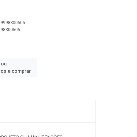
899998300505
9998300505
 ou
ços e comprar