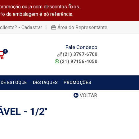
promoção ou já com descontos fixos.
info da embalagem é só referência.
|
cliente? - Cadastrar
Área do Representante
Fale Conosco
0
(21) 3797-6700
(21) 97156-4050
 DE ESTOQUE
DESTAQUES
PROMOÇÕES
VOLTAR
EL - 1/2''