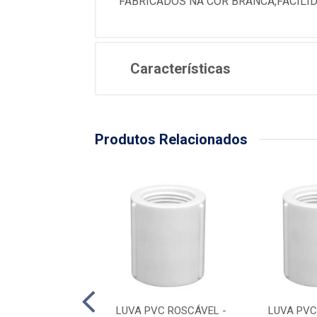
FABRICADOS NA COR BRANCA,FACILI
Características
Produtos Relacionados
VC ROSCÁVEL -
LUVA PVC ROSCÁVEL -
LUVA PVC