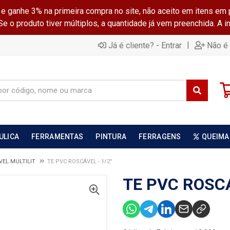
ganhe 3% na primeira compra no site, não aceito em itens em 
 o produto tiver múltiplos, a quantidade já vem preenchida. A 
|
Já é cliente? - Entrar
Não é 
ULICA
FERRAMENTAS
PINTURA
FERRAGENS
QUEIMA
EL MULTILIT
TE PVC ROSCÁVEL - 1/2''
TE PVC ROSCÁV