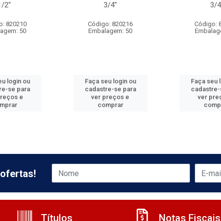
1/2''
3/4''
3/4
o: 820210
Código: 820216
Código: 
agem: 50
Embalagem: 50
Embalag
u login ou
Faça seu login ou
Faça seu 
re-se para
cadastre-se para
cadastre-
preços e
ver preços e
ver pre
mprar
comprar
comp
ofertas!
Títulos
Notas Fiscais