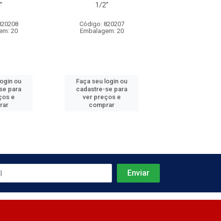
”
1/2”
3/4''
820208
Código: 820207
Código: 820
em: 20
Embalagem: 20
Embalagem:
login ou
Faça seu login ou
Faça seu log
se para
cadastre-se para
cadastre-se 
ços e
ver preços e
ver preços
rar
comprar
comprar