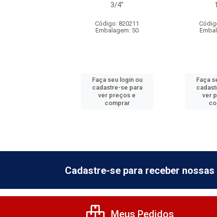
3/4''
3/4''
digo: 820221
Código: 820211
Códig
balagem: 50
Embalagem: 50
Embal
 seu login ou
Faça seu login ou
Faça se
astre-se para
cadastre-se para
cadast
er preços e
ver preços e
ver 
comprar
comprar
co
Cadastre-se para receber nossas 
Meus Pedidos