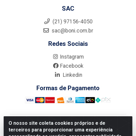
SAC
(21) 97156-4050
sac@boni.com.br
Redes Sociais
Instagram
Facebook
Linkedin
Formas de Pagamento
O nosso site coleta cookies próprios e de
Nova Boni Distribuidora de Material de Construção LTDA
terceiros para proporcionar uma experiência
- Rua Alice Tibiriçá, 330 - Vila Da Penha, Rio de