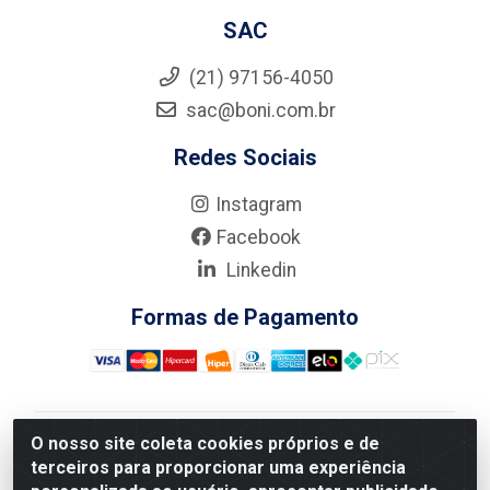
SAC
(21) 97156-4050
sac@boni.com.br
Redes Sociais
Instagram
Facebook
Linkedin
Formas de Pagamento
O nosso site coleta cookies próprios e de
Nova Boni Distribuidora de Material de Construção LTDA
terceiros para proporcionar uma experiência
- Rua Alice Tibiriçá, 330 - Vila Da Penha, Rio de