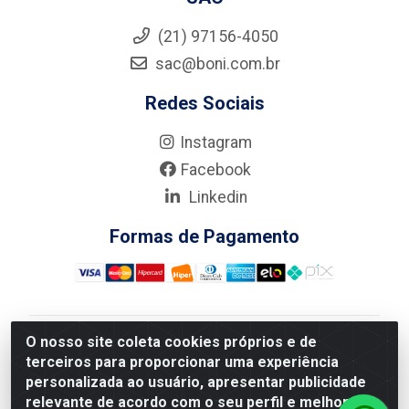
(21) 97156-4050
sac@boni.com.br
Redes Sociais
Instagram
Facebook
Linkedin
Formas de Pagamento
O nosso site coleta cookies próprios e de
Nova Boni Distribuidora de Material de Construção LTDA
terceiros para proporcionar uma experiência
- Rua Alice Tibiriçá, 330 - Vila Da Penha, Rio de
personalizada ao usuário, apresentar publicidade
Janeiro/RJ - CEP: 21.210-110 - CNPJ: 11.003.135/0001-
relevante de acordo com o seu perfil e melhorar a
27