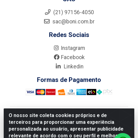
(21) 97156-4050
sac@boni.com.br
Redes Sociais
Instagram
Facebook
Linkedin
Formas de Pagamento
O nosso site coleta cookies próprios e de
Nova Boni Distribuidora de Material de Construção LTDA
terceiros para proporcionar uma experiência
- Rua Alice Tibiriçá, 330 - Vila Da Penha, Rio de
personalizada ao usuário, apresentar publicidade
Janeiro/RJ - CEP: 21.210-110 - CNPJ: 11.003.135/0001-
relevante de acordo com o seu perfil e melhorar a
27