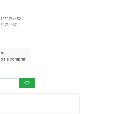
891960764452
1960764452
 ou
ços e comprar