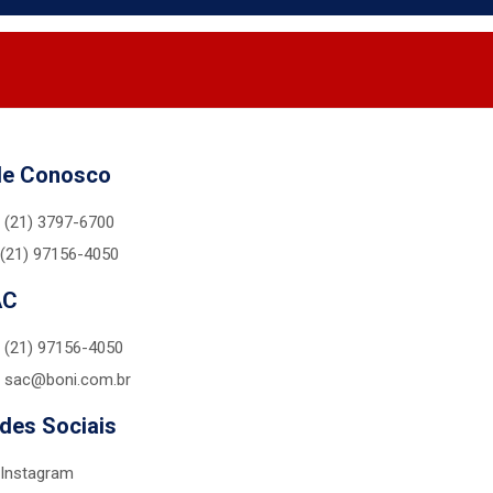
le Conosco
(21) 3797-6700
(21) 97156-4050
AC
(21) 97156-4050
sac@boni.com.br
des Sociais
Instagram