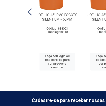
O CX SIF ESG
JOELHO 45° PVC ESGOTO
JOELHO 45
UM DN150X150X50
SILENTIUM - 50MM
SILENTI
digo: 888000
Código: 888003
Códig
balagem: 6
Embalagem: 10
Embal
 seu login ou
Faça seu login ou
Faça se
astre-se para
cadastre-se para
cadast
er preços e
ver preços e
ver 
comprar
comprar
co
Cadastre-se para receber nossas 