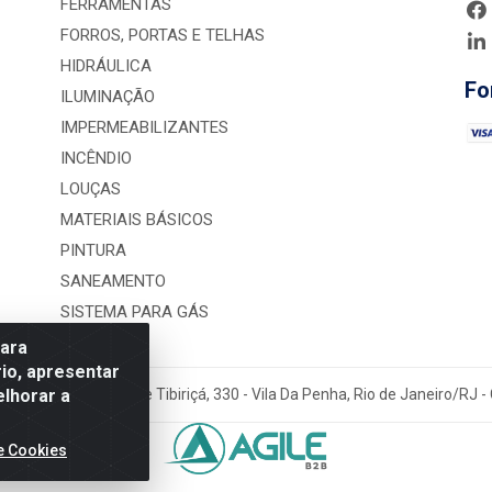
FERRAMENTAS
FORROS, PORTAS E TELHAS
HIDRÁULICA
Fo
ILUMINAÇÃO
IMPERMEABILIZANTES
INCÊNDIO
LOUÇAS
MATERIAIS BÁSICOS
PINTURA
SANEAMENTO
SISTEMA PARA GÁS
para
io, apresentar
elhorar a
rução LTDA - Rua Alice Tibiriçá, 330 - Vila Da Penha, Rio de Janeiro/RJ
e Cookies