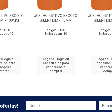
° PVC ESGOTO
JOELHO 45° PVC ESGOTO
JOELHO 45° 
UM - 100MM
SILENTIUM - 40MM
SILENTIUM
o: 888016
Código: 888029
Código: 
agem: 10
Embalagem: 10
Embalag
u login ou
Faça seu login ou
Faça seu 
re-se para
cadastre-se para
cadastre-
preços e
ver preços e
ver pre
mprar
comprar
comp
ofertas!