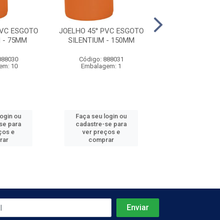
PVC ESGOTO
JOELHO 45° PVC ESGOTO
CORPO CX SI
 - 75MM
SILENTIUM - 150MM
SILENTIUM DN15
888030
Código: 888031
Código: 888
em: 10
Embalagem: 1
Embalagem
login ou
Faça seu login ou
Faça seu log
se para
cadastre-se para
cadastre-se 
ços e
ver preços e
ver preços
rar
comprar
comprar