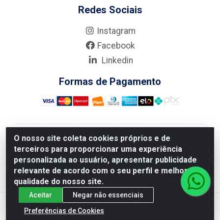
Redes Sociais
Instagram
Facebook
Linkedin
Formas de Pagamento
O nosso site coleta cookies próprios e de
Nova Boni Distribuidora de Material de Construção LTDA
terceiros para proporcionar uma experiência
- Rua Alice Tibiriçá, 330 - Vila Da Penha, Rio de
personalizada ao usuário, apresentar publicidade
Janeiro/RJ - CEP: 21.210-110 - CNPJ: 11.003.135/0001-
relevante de acordo com o seu perfil e melhorar a
27
qualidade do nosso site.
Aceitar
Negar não essenciais
Preferências de Cookies