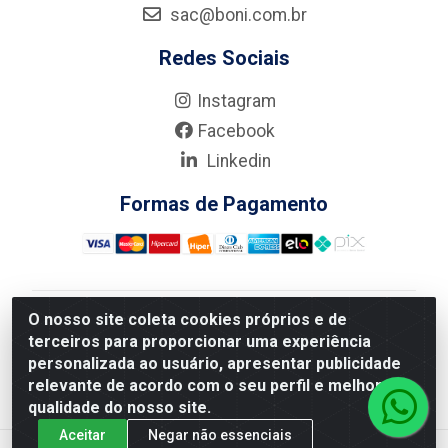
sac@boni.com.br
Redes Sociais
Instagram
Facebook
Linkedin
Formas de Pagamento
O nosso site coleta cookies próprios e de
Nova Boni Distribuidora de Material de Construção LTDA
terceiros para proporcionar uma experiência
- Rua Alice Tibiriçá, 330 - Vila Da Penha, Rio de
personalizada ao usuário, apresentar publicidade
Janeiro/RJ - CEP: 21.210-110 - CNPJ: 11.003.135/0001-
relevante de acordo com o seu perfil e melhorar a
27
qualidade do nosso site.
Aceitar
Negar não essenciais