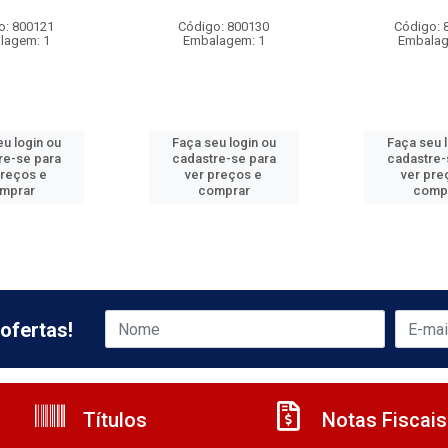
o: 800121
Código: 800130
Código: 
lagem: 1
Embalagem: 1
Embalag
u login ou
Faça seu login ou
Faça seu 
re-se para
cadastre-se para
cadastre-
preços e
ver preços e
ver pre
mprar
comprar
comp
ofertas!
Títulos
Notas Fiscais