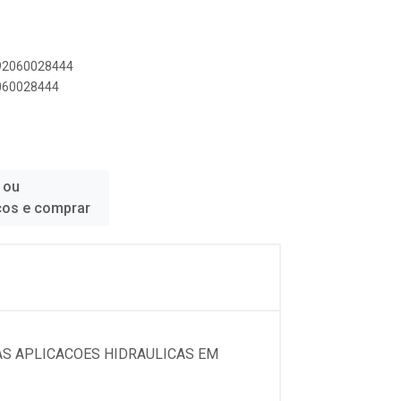
892060028444
2060028444
 ou
ços e comprar
AS APLICACOES HIDRAULICAS EM