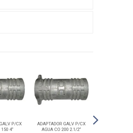
GALV P/CX
ADAPTADOR GALV P/CX
ADAPTADOR GA
150 4''
AGUA CO 200 2.1/2”
AGUA CO 200