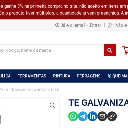
ganhe 3% na primeira compra no site, não aceito em itens em 
 o produto tiver múltiplos, a quantidade já vem preenchida. A 
|
Já é cliente? - Entrar
Não é 
ULICA
FERRAMENTAS
PINTURA
FERRAGENS
QUEIMA
DAS
TE GALVANIZADO RED 2'' X 1.1/4''
TE GALVANIZAD