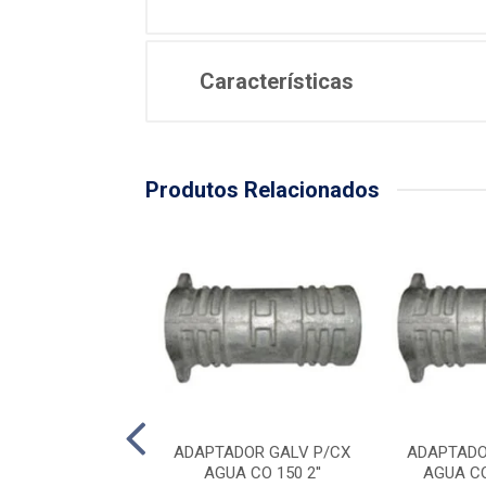
Características
Produtos Relacionados
DOR GALV P/CX
ADAPTADOR GALV P/CX
ADAPTADO
A CO 200 3''
AGUA CO 150 2''
AGUA CO