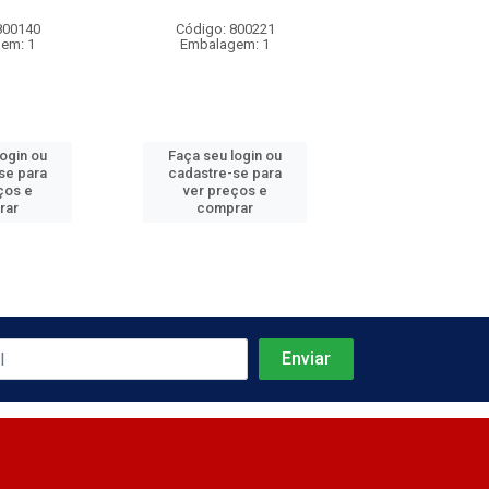
800140
Código: 800221
Código: 800
em: 1
Embalagem: 1
Embalagem
login ou
Faça seu login ou
Faça seu log
se para
cadastre-se para
cadastre-se 
ços e
ver preços e
ver preços
rar
comprar
comprar