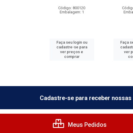
digo: 800230
Código: 800120
Códig
balagem: 1
Embalagem: 1
Emba
 seu login ou
Faça seu login ou
Faça se
astre-se para
cadastre-se para
cadast
er preços e
ver preços e
ver 
comprar
comprar
co
Cadastre-se para receber nossas 
Meus Pedidos