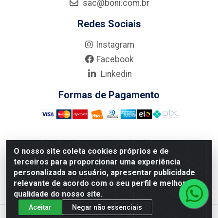
sac@boni.com.br
Redes Sociais
Instagram
Facebook
Linkedin
Formas de Pagamento
O nosso site coleta cookies próprios e de
Nova Boni Distribuidora de Material de Construção LTDA
terceiros para proporcionar uma experiência
- Rua Alice Tibiriçá, 330 - Vila Da Penha, Rio de
personalizada ao usuário, apresentar publicidade
Janeiro/RJ - CEP: 21.210-110 - CNPJ: 11.003.135/0001-
relevante de acordo com o seu perfil e melhorar a
27
qualidade do nosso site.
Aceitar
Negar não essenciais