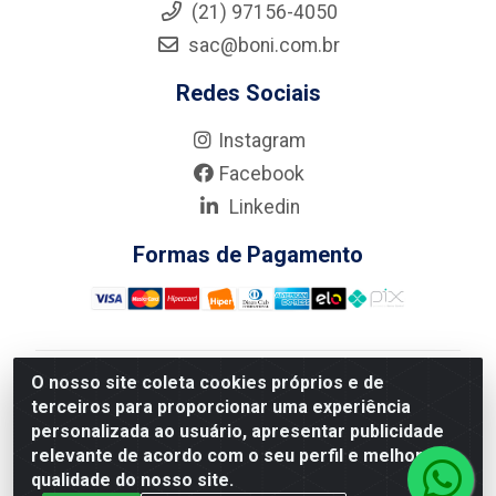
(21) 97156-4050
sac@boni.com.br
Redes Sociais
Instagram
Facebook
Linkedin
Formas de Pagamento
O nosso site coleta cookies próprios e de
Nova Boni Distribuidora de Material de Construção LTDA
terceiros para proporcionar uma experiência
- Rua Alice Tibiriçá, 330 - Vila Da Penha, Rio de
personalizada ao usuário, apresentar publicidade
Janeiro/RJ - CEP: 21.210-110 - CNPJ: 11.003.135/0001-
relevante de acordo com o seu perfil e melhorar a
27
qualidade do nosso site.