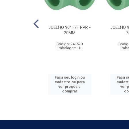
MPLES F/F PPR -
JOELHO 90° F/F PPR -
JOELHO 9
50MM
20MM
7
digo: 242104
Código: 241520
Códig
balagem: 2
Embalagem: 10
Emba
 seu login ou
Faça seu login ou
Faça se
astre-se para
cadastre-se para
cadast
er preços e
ver preços e
ver 
comprar
comprar
co