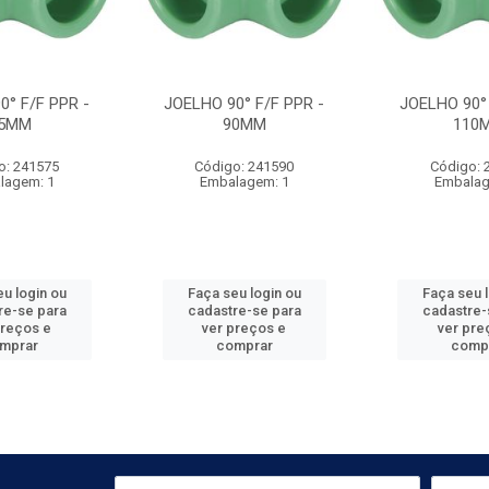
0° F/F PPR -
JOELHO 90° F/F PPR -
JOELHO 90° 
5MM
90MM
110
o: 241575
Código: 241590
Código: 
lagem: 1
Embalagem: 1
Embalag
u login ou
Faça seu login ou
Faça seu 
re-se para
cadastre-se para
cadastre-
preços e
ver preços e
ver pre
mprar
comprar
comp