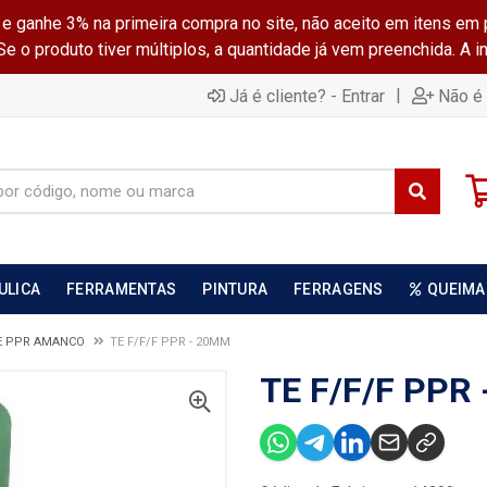
ganhe 3% na primeira compra no site, não aceito em itens em 
 o produto tiver múltiplos, a quantidade já vem preenchida. A 
|
Já é cliente? - Entrar
Não é 
ULICA
FERRAMENTAS
PINTURA
FERRAGENS
QUEIMA
E PPR AMANCO
TE F/F/F PPR - 20MM
TE F/F/F PPR