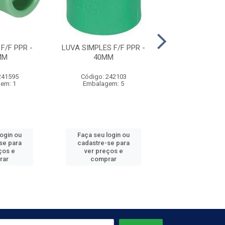
F/F PPR -
LUVA SIMPLES F/F PPR -
LUVA SIMPLES F
MM
40MM
50MM
241595
Código: 242103
Código: 242
em: 1
Embalagem: 5
Embalagem
login ou
Faça seu login ou
Faça seu log
se para
cadastre-se para
cadastre-se 
ços e
ver preços e
ver preços
rar
comprar
comprar