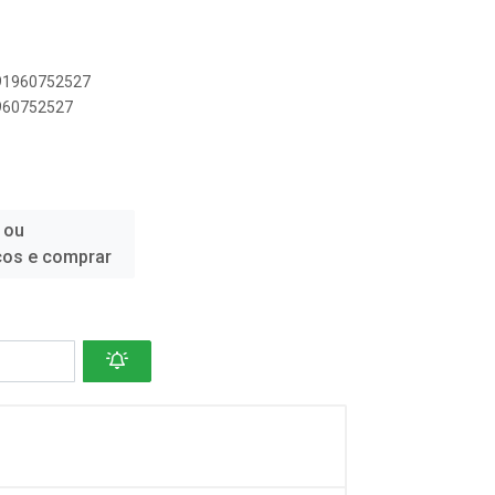
891960752527
1960752527
 ou
ços e comprar