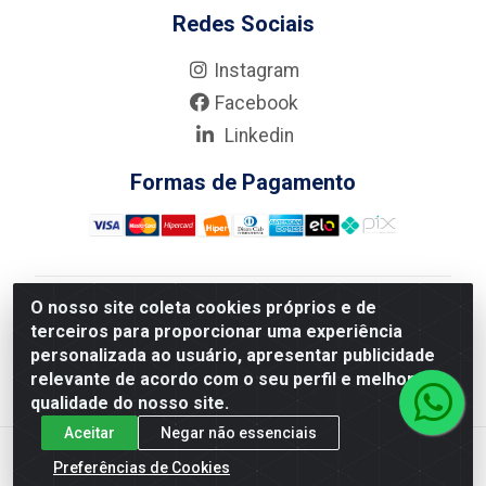
Redes Sociais
Instagram
Facebook
Linkedin
Formas de Pagamento
O nosso site coleta cookies próprios e de
Nova Boni Distribuidora de Material de Construção LTDA
terceiros para proporcionar uma experiência
- Rua Alice Tibiriçá, 330 - Vila Da Penha, Rio de
personalizada ao usuário, apresentar publicidade
Janeiro/RJ - CEP: 21.210-110 - CNPJ: 11.003.135/0001-
relevante de acordo com o seu perfil e melhorar a
27
qualidade do nosso site.
Aceitar
Negar não essenciais
Preferências de Cookies