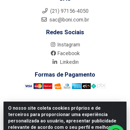
(21) 97156-4050
sac@boni.com.br
Redes Sociais
Instagram
Facebook
Linkedin
Formas de Pagamento
O nosso site coleta cookies próprios e de
Nova Boni Distribuidora de Material de Construção LTDA
terceiros para proporcionar uma experiência
- Rua Alice Tibiriçá, 330 - Vila Da Penha, Rio de
personalizada ao usuário, apresentar publicidade
Janeiro/RJ - CEP: 21.210-110 - CNPJ: 11.003.135/0001-
relevante de acordo com o seu perfil e melhorar a
27