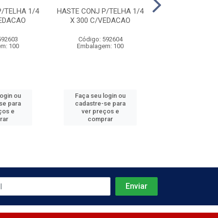
/TELHA 1/4
HASTE CONJ P/TELHA 1/4
HASTE CONJ P/T
VEDACAO
X 300 C/VEDACAO
X 350 C/VE
592603
Código: 592604
Código: 592
m: 100
Embalagem: 100
Embalagem:
login ou
Faça seu login ou
Faça seu log
se para
cadastre-se para
cadastre-se 
ços e
ver preços e
ver preços
rar
comprar
comprar