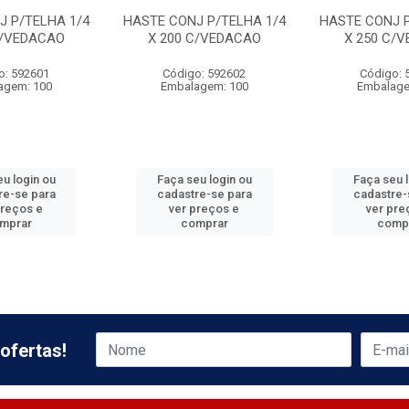
J P/TELHA 1/4
HASTE CONJ P/TELHA 1/4
HASTE CONJ P
C/VEDACAO
X 200 C/VEDACAO
X 250 C/
o: 592601
Código: 592602
Código: 
agem: 100
Embalagem: 100
Embalage
u login ou
Faça seu login ou
Faça seu 
re-se para
cadastre-se para
cadastre-
preços e
ver preços e
ver pre
mprar
comprar
comp
ofertas!