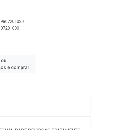
899807201030
9807201030
 ou
ços e comprar