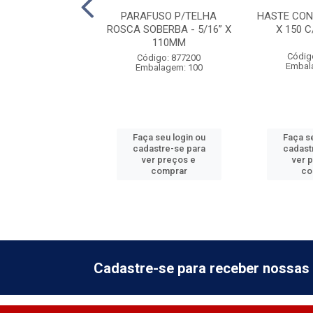
ONJ P/TELHA 1/4
PARAFUSO P/TELHA
HASTE CON
0 C/VEDACAO
ROSCA SOBERBA - 5/16” X
X 150 
110MM
digo: 592605
Códig
Código: 877200
alagem: 100
Embal
Embalagem: 100
 seu login ou
Faça seu login ou
Faça se
astre-se para
cadastre-se para
cadast
er preços e
ver preços e
ver 
comprar
comprar
co
Cadastre-se para receber nossas 