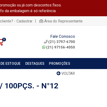
promoção ou já com descontos fixos.
info da embalagem é só referência.
|
cliente? - Cadastrar
Área do Representante
Fale Conosco
0
(21) 3797-6700
(21) 97156-4050
 DE ESTOQUE
DESTAQUES
PROMOÇÕES
VOLTAR
 100PÇS. - N°12