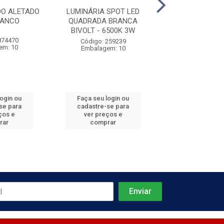
DO ALETADO
LUMINÁRIA SPOT LED
SPOT INJETADO
RANCO
QUADRADA BRANCA
DUPLO E27 - 
BIVOLT - 6500K 3W
874470
Código: 874
Código: 259239
em: 10
Embalagem:
Embalagem: 10
login ou
Faça seu login ou
Faça seu log
se para
cadastre-se para
cadastre-se 
ços e
ver preços e
ver preços
rar
comprar
comprar