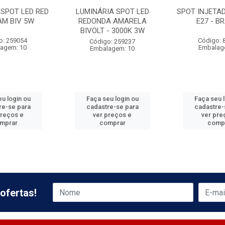
 SPOT LED RED
LUMINÁRIA SPOT LED
SPOT INJETA
AM BIV 5W
REDONDA AMARELA
E27 - B
BIVOLT - 3000K 3W
o: 259054
Código: 
Código: 259237
agem: 10
Embalag
Embalagem: 10
u login ou
Faça seu login ou
Faça seu 
re-se para
cadastre-se para
cadastre-
preços e
ver preços e
ver pre
mprar
comprar
comp
ofertas!