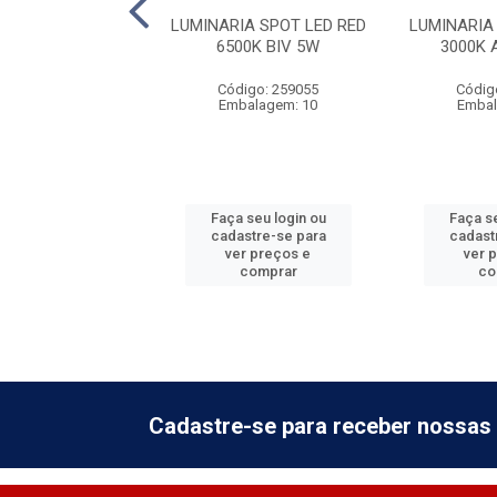
JETADO ALETADO
LUMINARIA SPOT LED RED
LUMINARIA
 E27 - BRANCO
6500K BIV 5W
3000K 
digo: 874472
Código: 259055
Códig
balagem: 10
Embalagem: 10
Embal
 seu login ou
Faça seu login ou
Faça se
astre-se para
cadastre-se para
cadast
er preços e
ver preços e
ver 
comprar
comprar
co
Cadastre-se para receber nossas 