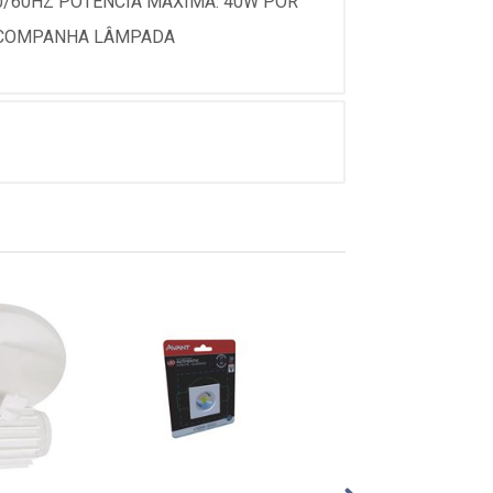
50/60HZ POTÊNCIA MÁXIMA: 40W POR
 ACOMPANHA LÂMPADA