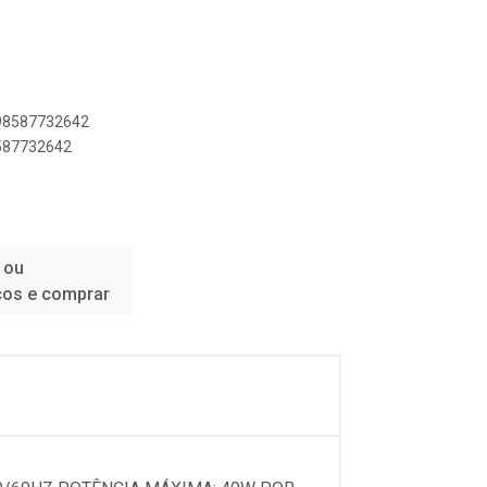
898587732642
8587732642
 ou
ços e comprar