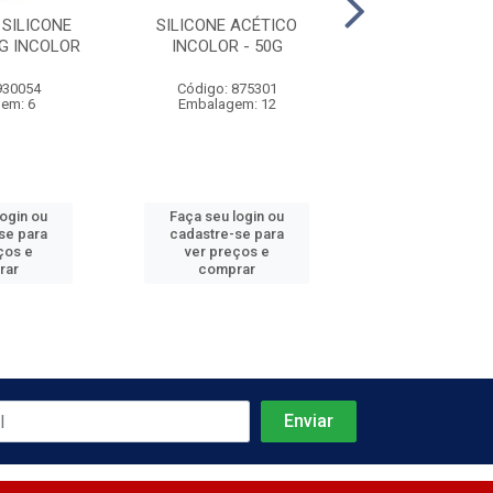
 SILICONE
SILICONE ACÉTICO
SILICONE ACET
G INCOLOR
INCOLOR - 50G
TEMPERAT P
930054
Código: 875301
Código: 999
em: 6
Embalagem: 12
Embalagem
login ou
Faça seu login ou
Faça seu log
se para
cadastre-se para
cadastre-se 
ços e
ver preços e
ver preços
rar
comprar
comprar