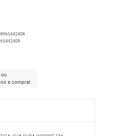
898965442408
8965442408
 ou
ços e comprar