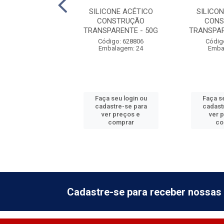
E ACETICO ALTA
SILICONE ACÉTICO
SILICO
ERAT PR 50G
CONSTRUÇÃO
CONS
TRANSPARENTE - 50G
TRANSPAR
digo: 999480
Código: 628806
Códig
balagem: 6
Embalagem: 24
Emba
 seu login ou
Faça seu login ou
Faça se
astre-se para
cadastre-se para
cadast
er preços e
ver preços e
ver 
comprar
comprar
co
Cadastre-se para receber nossas 