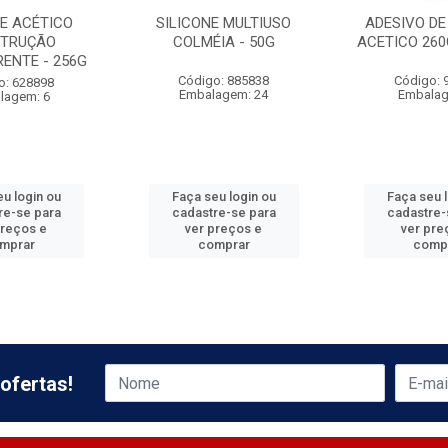
NE ACÉTICO
SILICONE MULTIUSO
ADESIVO DE
TRUÇÃO
COLMÉIA - 50G
ACETICO 260
ENTE - 256G
Código: 885838
Código: 
o: 628898
Embalagem: 24
Embalag
lagem: 6
u login ou
Faça seu login ou
Faça seu 
re-se para
cadastre-se para
cadastre-
preços e
ver preços e
ver pre
mprar
comprar
comp
ofertas!