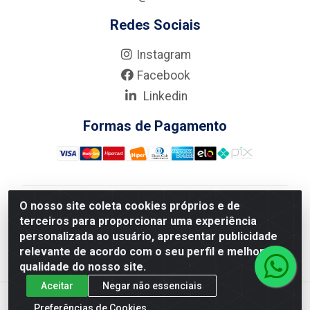
Redes Sociais
Instagram
Facebook
Linkedin
Formas de Pagamento
O nosso site coleta cookies próprios e de
Nova Boni Distribuidora de Material de Construção LTDA
terceiros para proporcionar uma experiência
- Rua Alice Tibiriçá, 330 - Vila Da Penha, Rio de
personalizada ao usuário, apresentar publicidade
Janeiro/RJ - CEP: 21.210-110 - CNPJ: 11.003.135/0001-
relevante de acordo com o seu perfil e melhorar a
27
qualidade do nosso site.
Aceitar
Negar não essenciais
Preferências de Cookies