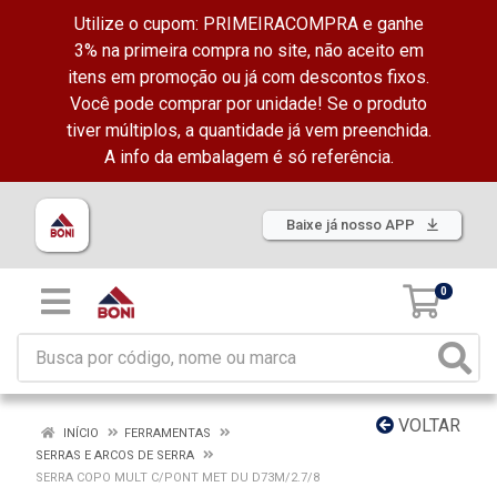
Utilize o cupom: PRIMEIRACOMPRA e ganhe
3% na primeira compra no site, não aceito em
itens em promoção ou já com descontos fixos.
Você pode comprar por unidade! Se o produto
tiver múltiplos, a quantidade já vem preenchida.
A info da embalagem é só referência.
Baixe já nosso APP
0
VOLTAR
INÍCIO
FERRAMENTAS
SERRAS E ARCOS DE SERRA
SERRA COPO MULT C/PONT MET DU D73M/2.7/8