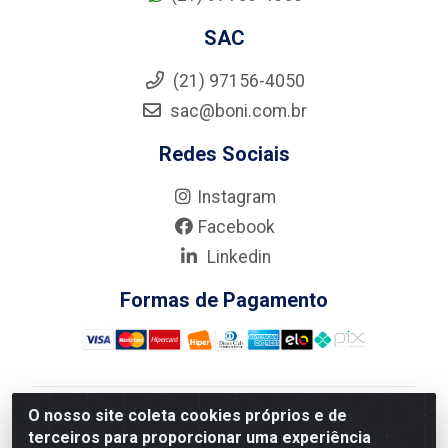
SAC
(21) 97156-4050
sac@boni.com.br
Redes Sociais
Instagram
Facebook
Linkedin
Formas de Pagamento
O nosso site coleta cookies próprios e de
Nova Boni Distribuidora de Material de Construção LTDA
terceiros para proporcionar uma experiência
- Rua Alice Tibiriçá, 330 - Vila Da Penha, Rio de