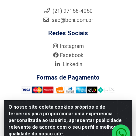
(21) 97156-4050
sac@boni.com.br
Redes Sociais
Instagram
Facebook
Linkedin
Formas de Pagamento
O nosso site coleta cookies próprios e de
terceiros para proporcionar uma experiência
Nova Boni Distribuidora de Material de Construção LTDA - Rua
personalizada ao usuário, apresentar publicidade
Alice Tibiriçá, 330 - Vila Da Penha, Rio de Janeiro/RJ - CEP:
relevante de acordo com o seu perfil e melhorar a
21.210-110 - CNPJ: 11.003.135/0001-27
qualidade do nosso site.