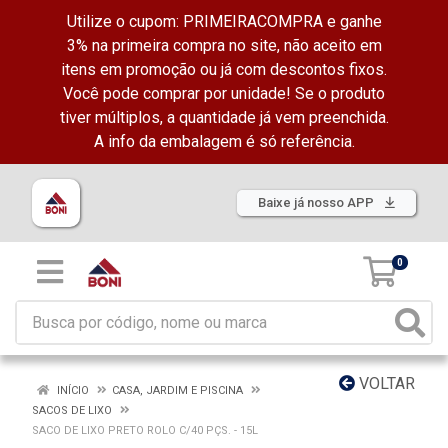
Utilize o cupom: PRIMEIRACOMPRA e ganhe
3% na primeira compra no site, não aceito em
itens em promoção ou já com descontos fixos.
Você pode comprar por unidade! Se o produto
tiver múltiplos, a quantidade já vem preenchida.
A info da embalagem é só referência.
Baixe já nosso APP
0
VOLTAR
INÍCIO
CASA, JARDIM E PISCINA
SACOS DE LIXO
SACO DE LIXO PRETO ROLO C/40 PÇS. - 15L