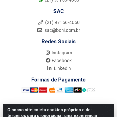
(21) 97156-4050
SAC
(21) 97156-4050
sac@boni.com.br
Redes Sociais
Instagram
Facebook
Linkedin
Formas de Pagamento
O nosso site coleta cookies próprios e de
Nova Boni Distribuidora de Material de Construção LTDA
terceiros para proporcionar uma experiência
- Rua Alice Tibiriçá, 330 - Vila Da Penha, Rio de