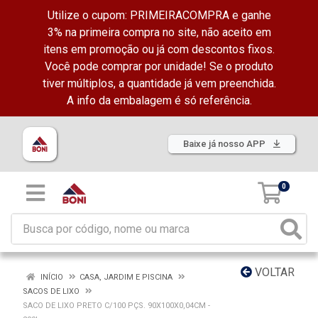
Utilize o cupom: PRIMEIRACOMPRA e ganhe
3% na primeira compra no site, não aceito em
itens em promoção ou já com descontos fixos.
Você pode comprar por unidade! Se o produto
tiver múltiplos, a quantidade já vem preenchida.
A info da embalagem é só referência.
Baixe já nosso APP
0
VOLTAR
INÍCIO
CASA, JARDIM E PISCINA
SACOS DE LIXO
SACO DE LIXO PRETO C/100 PÇS. 90X100X0,04CM -