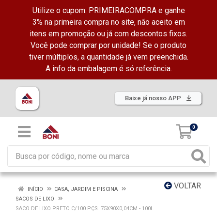
Utilize o cupom: PRIMEIRACOMPRA e ganhe
3% na primeira compra no site, não aceito em
itens em promoção ou já com descontos fixos.
Você pode comprar por unidade! Se o produto
tiver múltiplos, a quantidade já vem preenchida.
A info da embalagem é só referência.
Baixe já nosso APP
0
VOLTAR
INÍCIO
CASA, JARDIM E PISCINA
SACOS DE LIXO
SACO DE LIXO PRETO C/100 PÇS. 75X90X0,04CM - 100L