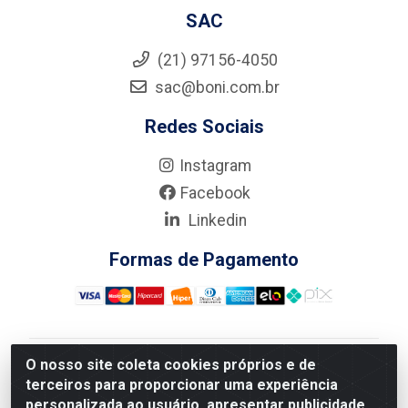
SAC
(21) 97156-4050
sac@boni.com.br
Redes Sociais
Instagram
Facebook
Linkedin
Formas de Pagamento
O nosso site coleta cookies próprios e de
Nova Boni Distribuidora de Material de Construção LTDA
terceiros para proporcionar uma experiência
- Rua Alice Tibiriçá, 330 - Vila Da Penha, Rio de
personalizada ao usuário, apresentar publicidade
Janeiro/RJ - CEP: 21.210-110 - CNPJ: 11.003.135/0001-