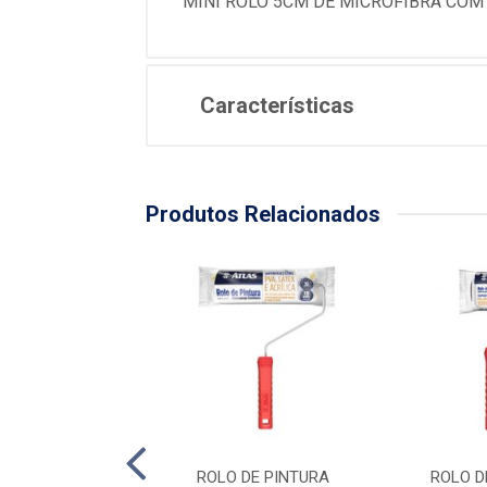
MINI ROLO 5CM DE MICROFIBRA COM
Características
Produtos Relacionados
NTI-GOTA - 9CM
ROLO DE PINTURA
ROLO D