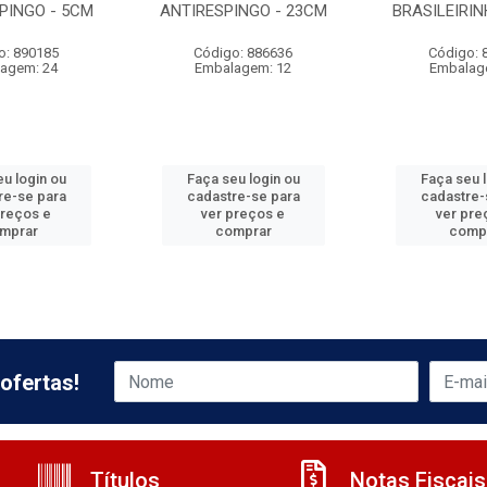
PINGO - 5CM
ANTIRESPINGO - 23CM
BRASILEIRIN
o: 890185
Código: 886636
Código: 
agem: 24
Embalagem: 12
Embalag
u login ou
Faça seu login ou
Faça seu 
re-se para
cadastre-se para
cadastre-
preços e
ver preços e
ver pre
mprar
comprar
comp
ofertas!
Títulos
Notas Fiscais