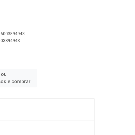
896003894943
6003894943
 ou
ços e comprar