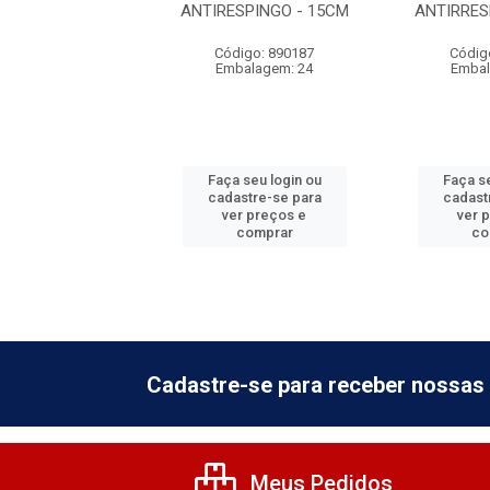
ANTIRESPINGO - 15CM
ANTIRRES
digo: 886685
Código: 890187
Códig
balagem: 24
Embalagem: 24
Embal
 seu login ou
Faça seu login ou
Faça se
astre-se para
cadastre-se para
cadast
er preços e
ver preços e
ver 
comprar
comprar
co
Cadastre-se para receber nossas 
Meus Pedidos