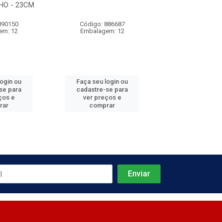
HO - 23CM
890150
Código: 886687
Código: 886
em: 12
Embalagem: 12
Embalagem:
login ou
Faça seu login ou
Faça seu log
se para
cadastre-se para
cadastre-se 
ços e
ver preços e
ver preços
rar
comprar
comprar