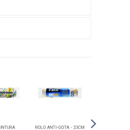
PINTURA
ROLO ANTI-GOTA - 23CM
ROLO ANTI-GOT