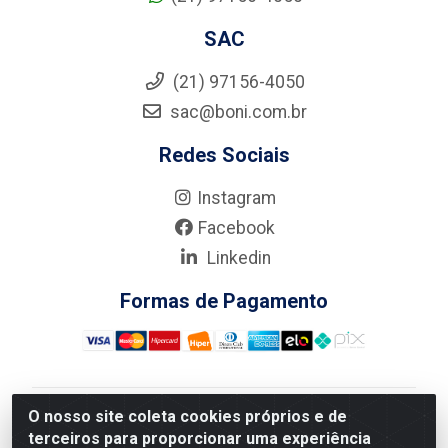
SAC
(21) 97156-4050
sac@boni.com.br
Redes Sociais
Instagram
Facebook
Linkedin
Formas de Pagamento
O nosso site coleta cookies próprios e de
Nova Boni Distribuidora de Material de Construção LTDA
terceiros para proporcionar uma experiência
- Rua Alice Tibiriçá, 330 - Vila Da Penha, Rio de