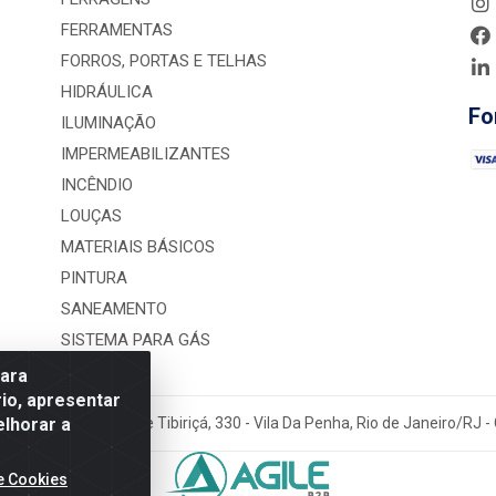
FERRAMENTAS
FORROS, PORTAS E TELHAS
HIDRÁULICA
Fo
ILUMINAÇÃO
IMPERMEABILIZANTES
INCÊNDIO
LOUÇAS
MATERIAIS BÁSICOS
PINTURA
SANEAMENTO
SISTEMA PARA GÁS
para
io, apresentar
elhorar a
rução LTDA - Rua Alice Tibiriçá, 330 - Vila Da Penha, Rio de Janeiro/RJ
e Cookies