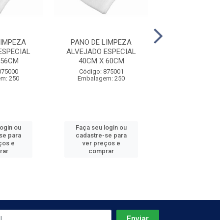
LIMPEZA
PANO DE LIMPEZA
PANO DE LI
ESPECIAL
ALVEJADO ESPECIAL
ALVEJADO ES
 56CM
40CM X 60CM
45CM X 7
875000
Código: 875001
Código: 875
m: 250
Embalagem: 250
Embalagem:
login ou
Faça seu login ou
Faça seu log
se para
cadastre-se para
cadastre-se 
ços e
ver preços e
ver preços
rar
comprar
comprar