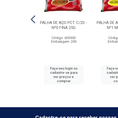
 DE LIMPEZA
PALHA DE AÇO PCT. C/20 -
PALHA DE A
ADO ESPECIAL
Nº0 FINA 25G
Nº1 M
CM X 70CM
Código: 605500
Códig
digo: 875002
Embalagem: 200
Embal
alagem: 300
 seu login ou
Faça seu login ou
Faça se
astre-se para
cadastre-se para
cadast
er preços e
ver preços e
ver 
comprar
comprar
co
Cadastre-se para receber nossas 