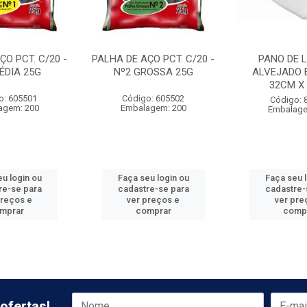
ÇO PCT. C/20 -
PALHA DE AÇO PCT. C/20 -
PANO DE 
ÉDIA 25G
Nº2 GROSSA 25G
ALVEJADO 
32CM X
o: 605501
Código: 605502
Código: 
agem: 200
Embalagem: 200
Embalage
u login ou
Faça seu login ou
Faça seu 
re-se para
cadastre-se para
cadastre-
preços e
ver preços e
ver pre
mprar
comprar
comp
ofertas!