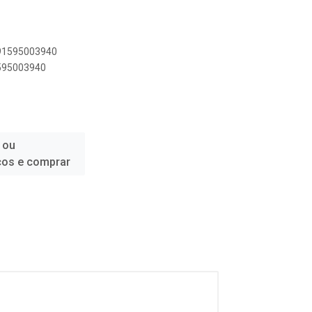
891595003940
1595003940
 ou
ços e comprar