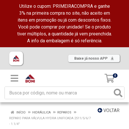
Utilize o cupom: PRIMEIRACOMPRA e ganhe
3% na primeira compra no site, não aceito em
itens em promoção ou já com descontos fixos.
Você pode comprar por unidade! Se o produto
tiver múltiplos, a quantidade já vem preenchida.
A info da embalagem é só referência.
Baixe já nosso APP
0
VOLTAR
INÍCIO
HIDRÁULICA
REPAROS
REPARO PARA VÁLVULA HYDRA UNIFICADA 2511/5/6/7
- 1.1/4”