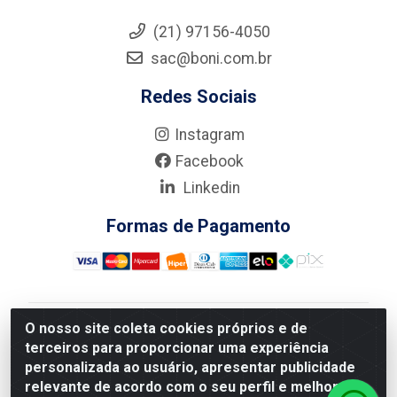
(21) 97156-4050
sac@boni.com.br
Redes Sociais
Instagram
Facebook
Linkedin
Formas de Pagamento
O nosso site coleta cookies próprios e de
Nova Boni Distribuidora de Material de Construção LTDA
terceiros para proporcionar uma experiência
- Rua Alice Tibiriçá, 330 - Vila Da Penha, Rio de
personalizada ao usuário, apresentar publicidade
Janeiro/RJ - CEP: 21.210-110 - CNPJ: 11.003.135/0001-
relevante de acordo com o seu perfil e melhorar a
27