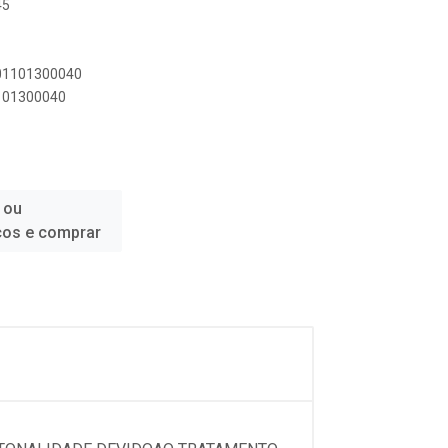
45
901101300040
1101300040
 ou
ços e comprar