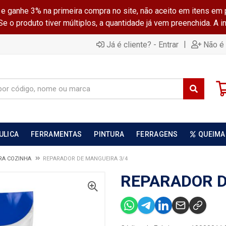
ganhe 3% na primeira compra no site, não aceito em itens em 
 o produto tiver múltiplos, a quantidade já vem preenchida. A 
|
Já é cliente? - Entrar
Não é 
ULICA
FERRAMENTAS
PINTURA
FERRAGENS
QUEIMA
RA COZINHA
REPARADOR DE MANGUEIRA 3/4
REPARADOR D