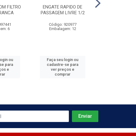
OM FILTRO
ENGATE RAPIDO DE
ENGATE RAPI
BRANCA
PASSAGEM LIVRE 1/2
PASSAGEM LIV
897441
Código: 920977
Código: 920
em: 6
Embalagem: 12
Embalagem:
login ou
Faça seu login ou
Faça seu log
se para
cadastre-se para
cadastre-se 
ços e
ver preços e
ver preços
rar
comprar
comprar