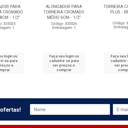
DOR PARA
ALONGADOR PARA
TORNEIRA C
A CROMADO
TORNEIRA CROMADO
PLUS - 
8CM - 1/2”
MÉDIO 6CM - 1/2”
Código: 
o: 333025
Código: 333026
Embalag
lagem: 1
Embalagem: 1
u login ou
Faça seu login ou
Faça seu 
re-se para
cadastre-se para
cadastre-
preços e
ver preços e
ver pre
mprar
comprar
comp
ofertas!