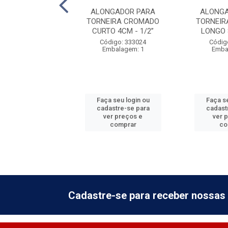
TE RAPIDO DE
ALONGADOR PARA
ALONGA
GEM LIVRE 3/4
TORNEIRA CROMADO
TORNEIR
CURTO 4CM - 1/2”
LONGO 
digo: 920978
Código: 333024
Códig
balagem: 12
Embalagem: 1
Emba
 seu login ou
Faça seu login ou
Faça se
astre-se para
cadastre-se para
cadast
er preços e
ver preços e
ver 
comprar
comprar
co
Cadastre-se para receber nossas 