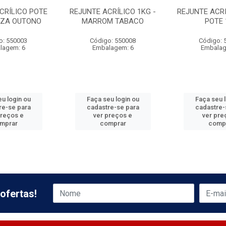
CRÍLICO POTE
REJUNTE ACRÍLICO 1KG -
REJUNTE ACRI
INZA OUTONO
MARROM TABACO
POTE 
o: 550003
Código: 550008
Código: 
lagem: 6
Embalagem: 6
Embalag
u login ou
Faça seu login ou
Faça seu 
re-se para
cadastre-se para
cadastre-
preços e
ver preços e
ver pre
mprar
comprar
comp
ofertas!