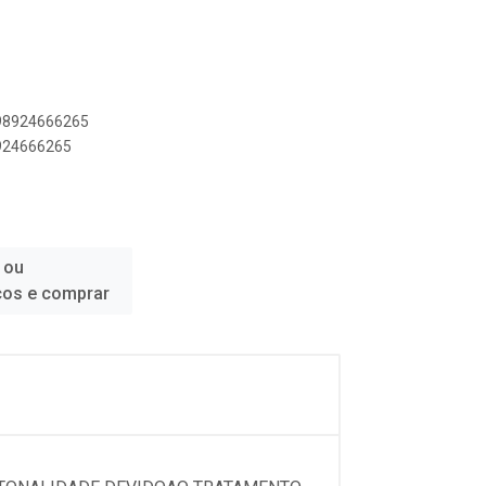
898924666265
8924666265
 ou
ços e comprar