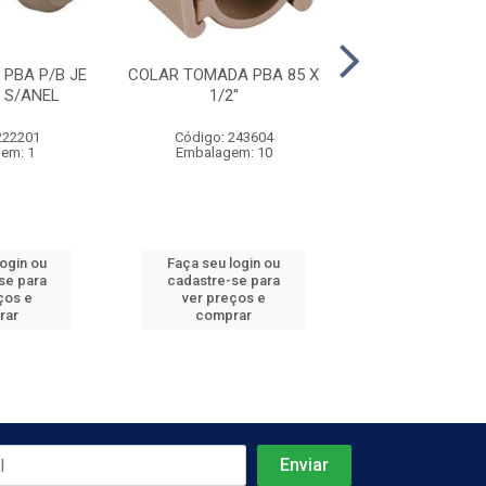
PBA P/B JE
COLAR TOMADA PBA 85 X
COLAR TOMADA 
 S/ANEL
1/2''
3/4''
222201
Código: 243604
Código: 243
em: 1
Embalagem: 10
Embalagem:
login ou
Faça seu login ou
Faça seu log
se para
cadastre-se para
cadastre-se 
ços e
ver preços e
ver preços
rar
comprar
comprar