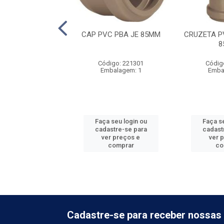
OMADA PBA 32 X
CAP PVC PBA JE 85MM
CRUZETA P
3/4''
8
digo: 243608
Código: 221301
Códig
balagem: 10
Embalagem: 1
Emba
 seu login ou
Faça seu login ou
Faça se
astre-se para
cadastre-se para
cadast
er preços e
ver preços e
ver 
comprar
comprar
co
Cadastre-se para receber nossas 