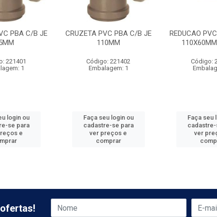
VC PBA C/B JE
CRUZETA PVC PBA C/B JE
REDUCAO PVC 
5MM
110MM
110X60MM
o: 221401
Código: 221402
Código: 
lagem: 1
Embalagem: 1
Embalag
u login ou
Faça seu login ou
Faça seu 
re-se para
cadastre-se para
cadastre-
preços e
ver preços e
ver pre
mprar
comprar
comp
ofertas!