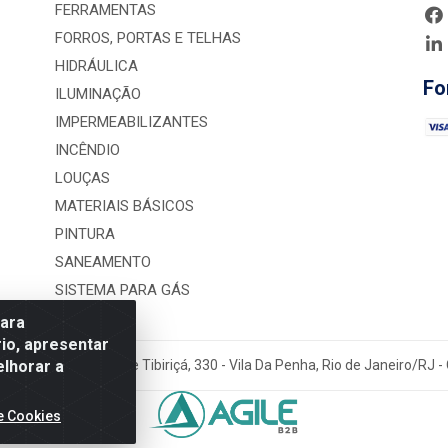
FERRAMENTAS
FORROS, PORTAS E TELHAS
HIDRÁULICA
Fo
ILUMINAÇÃO
IMPERMEABILIZANTES
INCÊNDIO
LOUÇAS
MATERIAIS BÁSICOS
PINTURA
SANEAMENTO
SISTEMA PARA GÁS
para
io, apresentar
elhorar a
rução LTDA - Rua Alice Tibiriçá, 330 - Vila Da Penha, Rio de Janeiro/RJ
e Cookies