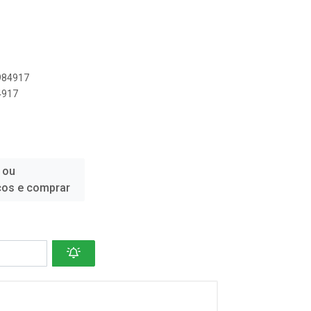
8984917
4917
 ou
ços e comprar