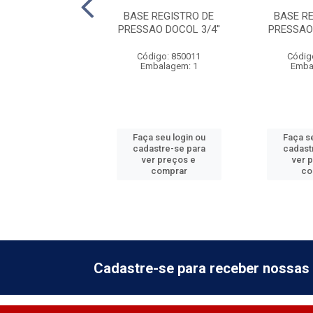
STRO PRESSAO
BASE REGISTRO DE
BASE R
 3/4 C/CAN BCO
PRESSAO DOCOL 3/4''
PRESSAO 
digo: 300231
Código: 850011
Códig
balagem: 18
Embalagem: 1
Emba
 seu login ou
Faça seu login ou
Faça se
astre-se para
cadastre-se para
cadast
er preços e
ver preços e
ver 
comprar
comprar
co
Cadastre-se para receber nossas 