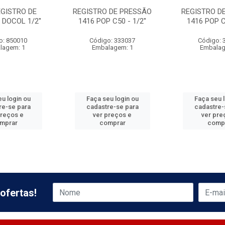
EGISTRO DE
REGISTRO DE PRESSÃO
REGISTRO D
DOCOL 1/2''
1416 POP C50 - 1/2''
1416 POP C5
o: 850010
Código: 333037
Código: 
lagem: 1
Embalagem: 1
Embalag
u login ou
Faça seu login ou
Faça seu 
re-se para
cadastre-se para
cadastre-
preços e
ver preços e
ver pre
mprar
comprar
comp
ofertas!