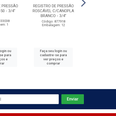
E PRESSÃO
REGISTRO DE PRESSÃO
REGISTRO PR
0 - 3/4''
ROSCÁVEL C/CANOPLA
C/ROSCA 3/4 C
BRANCO - 3/4”
333038
Código: 300
Código: 877918
em: 1
Embalagem:
Embalagem: 12
login ou
Faça seu login ou
Faça seu log
se para
cadastre-se para
cadastre-se 
ços e
ver preços e
ver preços
rar
comprar
comprar