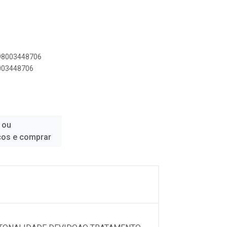
898003448706
8003448706
 ou
ços e comprar