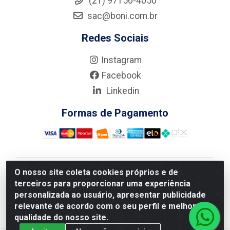
(21) 97156-4050
sac@boni.com.br
Redes Sociais
Instagram
Facebook
Linkedin
Formas de Pagamento
O nosso site coleta cookies próprios e de
Nova Boni Distribuidora de Material de Construção LTDA
terceiros para proporcionar uma experiência
- Rua Alice Tibiriçá, 330 - Vila Da Penha, Rio de
personalizada ao usuário, apresentar publicidade
Janeiro/RJ - CEP: 21.210-110 - CNPJ: 11.003.135/0001-
relevante de acordo com o seu perfil e melhorar a
27
qualidade do nosso site.