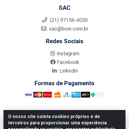
SAC
(21) 97156-4050
sac@boni.com.br
Redes Sociais
Instagram
Facebook
Linkedin
Formas de Pagamento
O nosso site coleta cookies próprios e de
Nova Boni Distribuidora de Material de Construção LTDA
terceiros para proporcionar uma experiência
- Rua Alice Tibiriçá, 330 - Vila Da Penha, Rio de