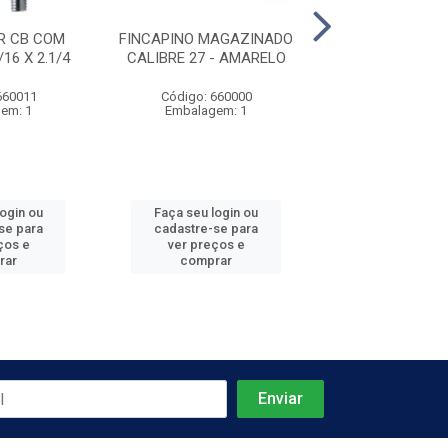
R CB COM
FINCAPINO MAGAZINADO
PINO LISO C/
16 X 2.1/4
CALIBRE 27 - AMARELO
CÔNICA AÇÃO IN
1/4”X28 23
660011
Código: 660000
Código: 660
em: 1
Embalagem: 1
Embalagem
login ou
Faça seu login ou
Faça seu log
se para
cadastre-se para
cadastre-se 
ços e
ver preços e
ver preços
rar
comprar
comprar