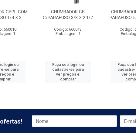
R CBPL COM
CHUMBADOR CB
CHUMBADO
SO 1/4 X 3
C/PARAFUSO 3/8 X 2.1/2
PARAFUSO 5/
o: 660010
Código: 660013
Código: 
lagem: 1
Embalagem: 1
Embalag
u login ou
Faça seu login ou
Faça seu 
re-se para
cadastre-se para
cadastre-
preços e
ver preços e
ver pre
mprar
comprar
comp
ofertas!