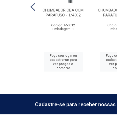
ISO C/ARRUELA
CHUMBADOR CBA COM
CHUMBADO
AÇÃO INDIRETA -
PARAFUSO - 1/4 X 2
PARAFU
”X28 23M...
Código: 660012
Códig
digo: 660027
Embalagem: 1
Emba
balagem: 1
 seu login ou
Faça seu login ou
Faça se
astre-se para
cadastre-se para
cadast
er preços e
ver preços e
ver 
comprar
comprar
co
Cadastre-se para receber nossas 