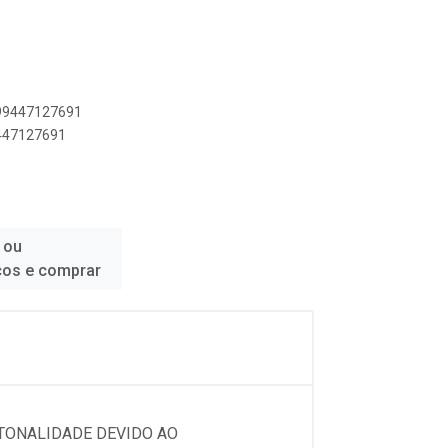
899447127691
9447127691
 ou
ços e comprar
 TONALIDADE DEVIDO AO