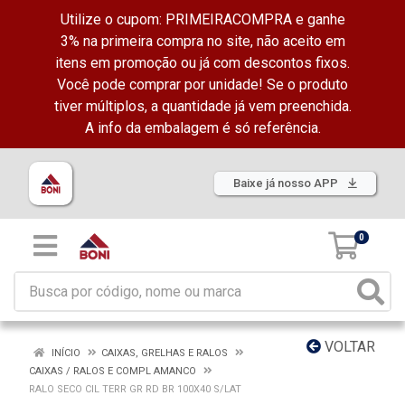
Utilize o cupom: PRIMEIRACOMPRA e ganhe
3% na primeira compra no site, não aceito em
itens em promoção ou já com descontos fixos.
Você pode comprar por unidade! Se o produto
tiver múltiplos, a quantidade já vem preenchida.
A info da embalagem é só referência.
Baixe já nosso APP
0
VOLTAR
INÍCIO
CAIXAS, GRELHAS E RALOS
CAIXAS / RALOS E COMPL AMANCO
RALO SECO CIL TERR GR RD BR 100X40 S/LAT