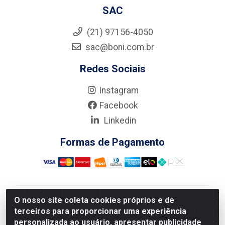
SAC
(21) 97156-4050
sac@boni.com.br
Redes Sociais
Instagram
Facebook
Linkedin
Formas de Pagamento
O nosso site coleta cookies próprios e de
Nova Boni Distribuidora de Material de Construção LTDA
terceiros para proporcionar uma experiência
- Rua Alice Tibiriçá, 330 - Vila Da Penha, Rio de
personalizada ao usuário, apresentar publicidade
Janeiro/RJ - CEP: 21.210-110 - CNPJ: 11.003.135/0001-