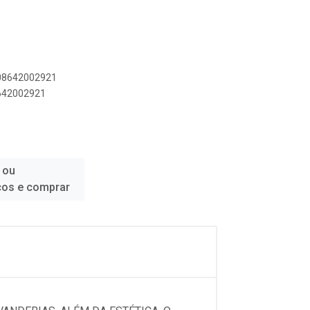
908642002921
8642002921
 ou
ços e comprar