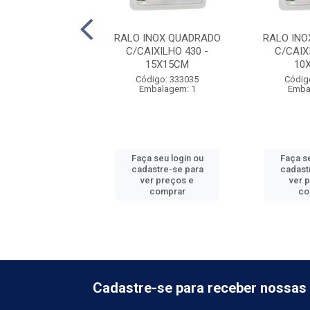
INEAR 5 X 70CM
RALO INOX QUADRADO
RALO IN
LHA PLASTICA
C/CAIXILHO 430 -
C/CAIX
15X15CM
10
digo: 190002
Código: 333035
Códig
balagem: 5
Embalagem: 1
Emba
 seu login ou
Faça seu login ou
Faça se
astre-se para
cadastre-se para
cadast
er preços e
ver preços e
ver 
comprar
comprar
co
Cadastre-se para receber nossas 