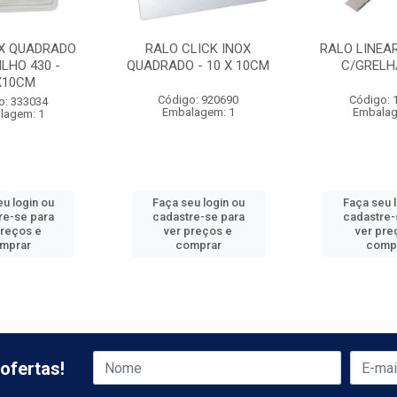
OX QUADRADO
RALO CLICK INOX
RALO LINEAR
ILHO 430 -
QUADRADO - 10 X 10CM
C/GRELH
X10CM
Código: 920690
Código: 
o: 333034
Embalagem: 1
Embalag
lagem: 1
u login ou
Faça seu login ou
Faça seu 
re-se para
cadastre-se para
cadastre-
preços e
ver preços e
ver pre
mprar
comprar
comp
ofertas!