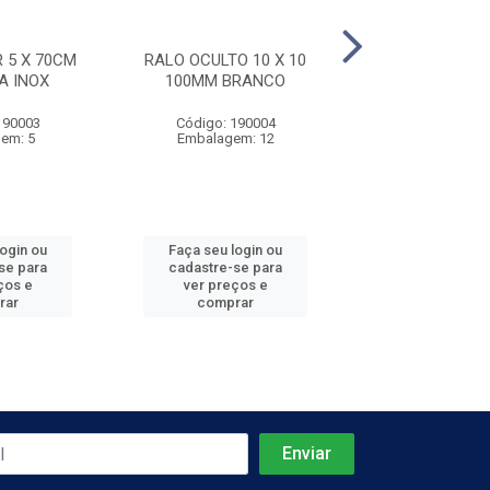
 5 X 70CM
RALO OCULTO 10 X 10
RALO LINEAR 5
A INOX
100MM BRANCO
C/GRELHA PL
190003
Código: 190004
Código: 190
em: 5
Embalagem: 12
Embalagem
login ou
Faça seu login ou
Faça seu log
se para
cadastre-se para
cadastre-se 
ços e
ver preços e
ver preços
rar
comprar
comprar