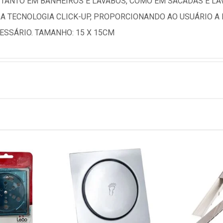
TANTO EM BANHEIROS E LAVABOS, COMO EM SACADAS E LAV
DA TECNOLOGIA CLICK-UP, PROPORCIONANDO AO USUÁRIO A
SSÁRIO. TAMANHO: 15 X 15CM