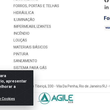
FORROS, PORTAS E TELHAS
HIDRÁULICA
Fo
ILUMINAÇÃO
IMPERMEABILIZANTES
INCÊNDIO
LOUÇAS
MATERIAIS BÁSICOS
PINTURA
SANEAMENTO
SISTEMA PARA GÁS
para
io, apresentar
elhorar a
rução LTDA - Rua Alice Tibiriçá, 330 - Vila Da Penha, Rio de Janeiro/RJ
e Cookies