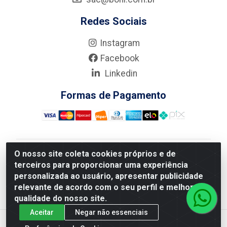
Redes Sociais
Instagram
Facebook
Linkedin
Formas de Pagamento
O nosso site coleta cookies próprios e de
Nova Boni Distribuidora de Material de Construção LTDA
terceiros para proporcionar uma experiência
- Rua Alice Tibiriçá, 330 - Vila Da Penha, Rio de
personalizada ao usuário, apresentar publicidade
Janeiro/RJ - CEP: 21.210-110 - CNPJ: 11.003.135/0001-
relevante de acordo com o seu perfil e melhorar a
27
qualidade do nosso site.
Aceitar
Negar não essenciais