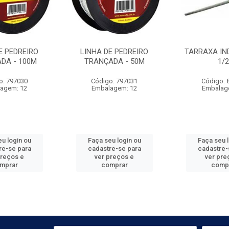
E PEDREIRO
LINHA DE PEDREIRO
TARRAXA IND
DA - 100M
TRANÇADA - 50M
1/2'
o: 797030
Código: 797031
Código: 
agem: 12
Embalagem: 12
Embalag
u login ou
Faça seu login ou
Faça seu 
re-se para
cadastre-se para
cadastre-
preços e
ver preços e
ver pre
mprar
comprar
comp