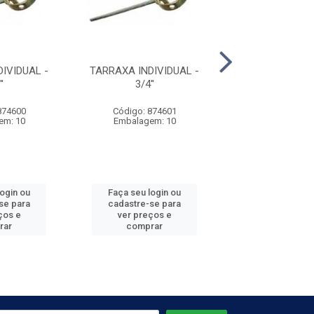
IVIDUAL -
TARRAXA INDIVIDUAL -
TARRAXA INDIVID
'
3/4''
874600
Código: 874601
Código: 874
em: 10
Embalagem: 10
Embalagem:
login ou
Faça seu login ou
Faça seu log
se para
cadastre-se para
cadastre-se 
ços e
ver preços e
ver preços
rar
comprar
comprar