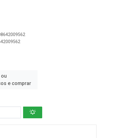
908642009562
8642009562
 ou
ços e comprar