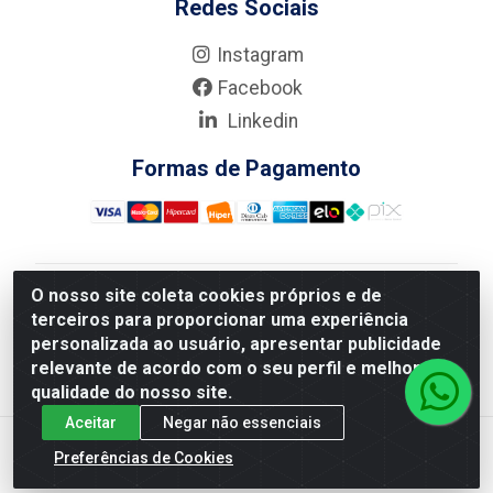
Redes Sociais
Instagram
Facebook
Linkedin
Formas de Pagamento
O nosso site coleta cookies próprios e de
Nova Boni Distribuidora de Material de Construção LTDA
terceiros para proporcionar uma experiência
- Rua Alice Tibiriçá, 330 - Vila Da Penha, Rio de
personalizada ao usuário, apresentar publicidade
Janeiro/RJ - CEP: 21.210-110 - CNPJ: 11.003.135/0001-
relevante de acordo com o seu perfil e melhorar a
27
qualidade do nosso site.
Aceitar
Negar não essenciais
Preferências de Cookies