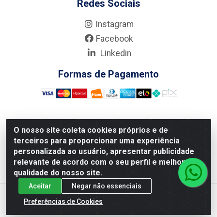
Redes Sociais
Instagram
Facebook
Linkedin
Formas de Pagamento
O nosso site coleta cookies próprios e de
Nova Boni Distribuidora de Material de Construção LTDA
terceiros para proporcionar uma experiência
- Rua Alice Tibiriçá, 330 - Vila Da Penha, Rio de
personalizada ao usuário, apresentar publicidade
Janeiro/RJ - CEP: 21.210-110 - CNPJ: 11.003.135/0001-
relevante de acordo com o seu perfil e melhorar a
27
qualidade do nosso site.
Aceitar
Negar não essenciais
Preferências de Cookies