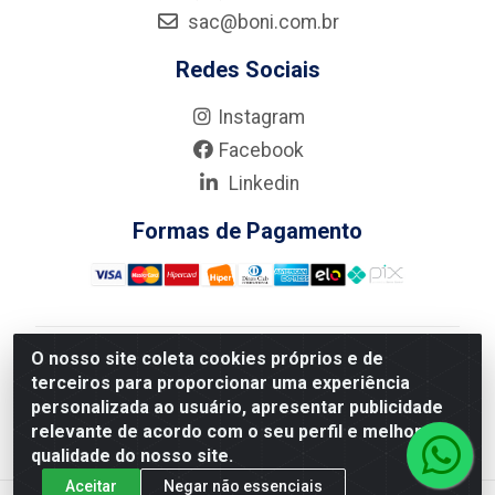
sac@boni.com.br
Redes Sociais
Instagram
Facebook
Linkedin
Formas de Pagamento
O nosso site coleta cookies próprios e de
Nova Boni Distribuidora de Material de Construção LTDA
terceiros para proporcionar uma experiência
- Rua Alice Tibiriçá, 330 - Vila Da Penha, Rio de
personalizada ao usuário, apresentar publicidade
Janeiro/RJ - CEP: 21.210-110 - CNPJ: 11.003.135/0001-
relevante de acordo com o seu perfil e melhorar a
27
qualidade do nosso site.
Aceitar
Negar não essenciais