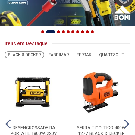
Itens em Destaque
BLACK & DECKER
FABRIMAR
FERTAK
QUARTZOLIT
S
DESENGROSSADEIRA
SERRA TICO-TICO 400W
PORTATIL 1800W, 220V
127V BLACK & DECKER