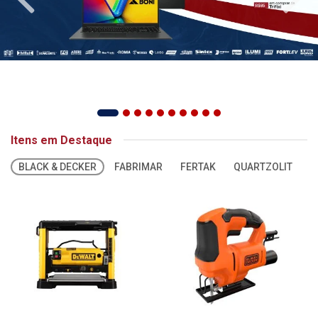
Itens em Destaque
BLACK & DECKER
FABRIMAR
FERTAK
QUARTZOLIT
S