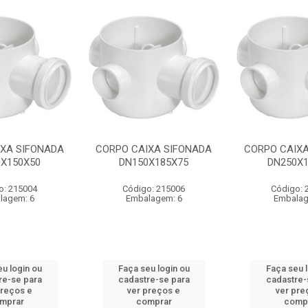
IXA SIFONADA
CORPO CAIXA SIFONADA
CORPO CAIXA
0X150X50
DN150X185X75
DN250X1
o: 215004
Código: 215006
Código: 
lagem: 6
Embalagem: 6
Embalag
u login ou
Faça seu login ou
Faça seu 
re-se para
cadastre-se para
cadastre-
preços e
ver preços e
ver pre
mprar
comprar
comp