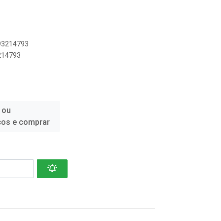
893214793
3214793
 ou
ços e comprar