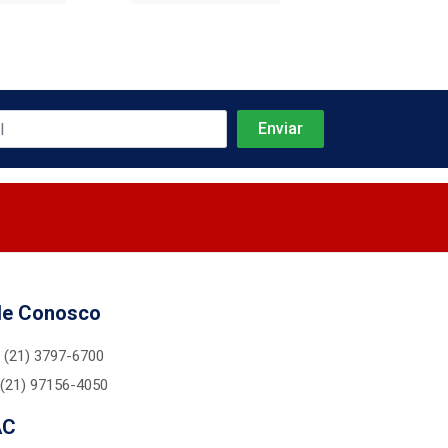
le Conosco
(21) 3797-6700
(21) 97156-4050
AC