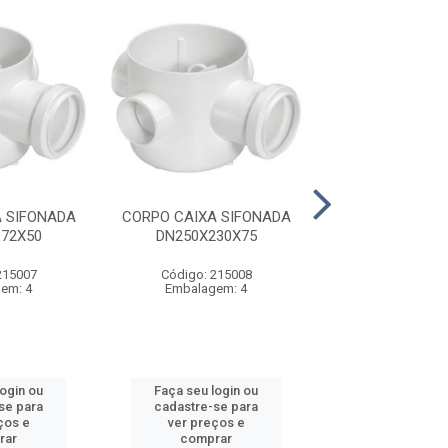
 SIFONADA
CORPO CAIXA SIFONADA
CAIXA SIFO
72X50
DN250X230X75
QUADRADA C/
COMPLETA - 10
215007
Código: 215008
Código: 214
em: 4
Embalagem: 4
Embalagem:
login ou
Faça seu login ou
Faça seu log
se para
cadastre-se para
cadastre-se 
ços e
ver preços e
ver preços
rar
comprar
comprar