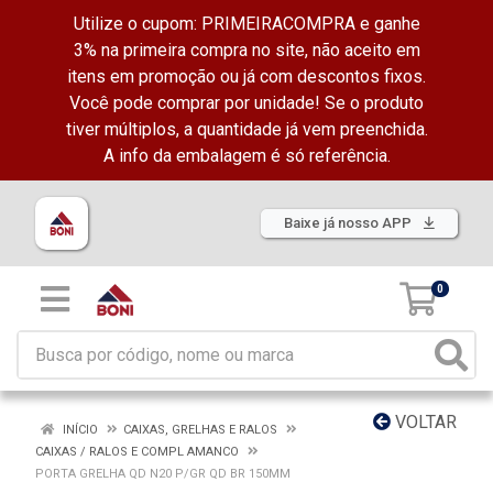
Utilize o cupom: PRIMEIRACOMPRA e ganhe
3% na primeira compra no site, não aceito em
itens em promoção ou já com descontos fixos.
Você pode comprar por unidade! Se o produto
tiver múltiplos, a quantidade já vem preenchida.
A info da embalagem é só referência.
Baixe já nosso APP
0
VOLTAR
INÍCIO
CAIXAS, GRELHAS E RALOS
CAIXAS / RALOS E COMPL AMANCO
PORTA GRELHA QD N20 P/GR QD BR 150MM