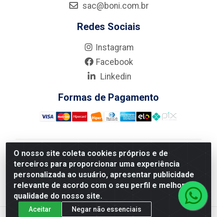
sac@boni.com.br
Redes Sociais
Instagram
Facebook
Linkedin
Formas de Pagamento
O nosso site coleta cookies próprios e de
Nova Boni Distribuidora de Material de Construção LTDA
terceiros para proporcionar uma experiência
- Rua Alice Tibiriçá, 330 - Vila Da Penha, Rio de
personalizada ao usuário, apresentar publicidade
Janeiro/RJ - CEP: 21.210-110 - CNPJ: 11.003.135/0001-
relevante de acordo com o seu perfil e melhorar a
27
qualidade do nosso site.
Aceitar
Negar não essenciais