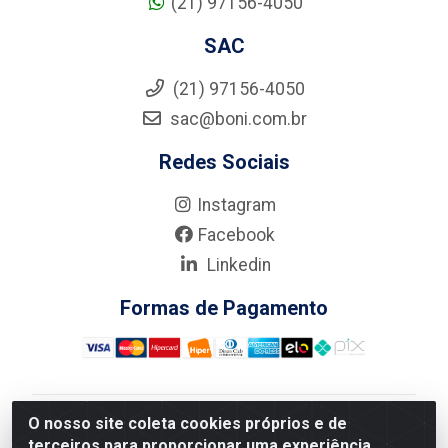
(21) 97156-4050
SAC
(21) 97156-4050
sac@boni.com.br
Redes Sociais
Instagram
Facebook
Linkedin
Formas de Pagamento
O nosso site coleta cookies próprios e de
Nova Boni Distribuidora de Material de Construção LTDA
terceiros para proporcionar uma experiência
- Rua Alice Tibiriçá, 330 - Vila Da Penha, Rio de