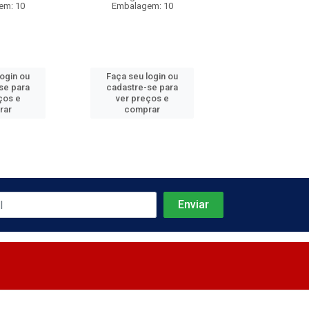
em: 10
Embalagem: 10
Embalagem:
login ou
Faça seu login ou
Faça seu log
se para
cadastre-se para
cadastre-se 
ços e
ver preços e
ver preços
rar
comprar
comprar