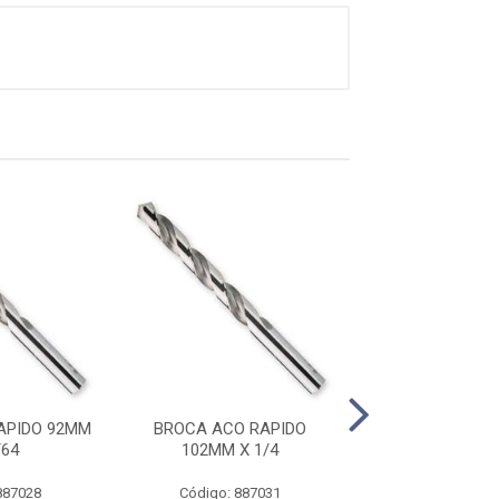
APIDO 92MM
BROCA ACO RAPIDO
BROCA ACO R
/64
102MM X 1/4
106MM X 1
887028
Código: 887031
Código: 887