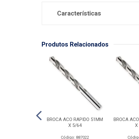
Características
Produtos Relacionados
A ACO RAPIDO
BROCA ACO RAPIDO 51MM
BROCA ACO
MM X 17/64
X 5/64
X
digo: 887032
Código: 887022
Códig