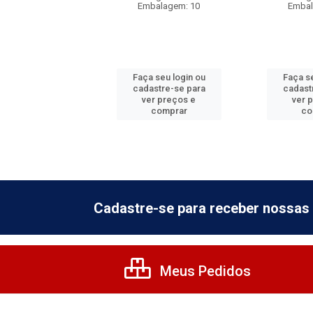
balagem: 10
Embalagem: 10
Embal
 seu login ou
Faça seu login ou
Faça se
astre-se para
cadastre-se para
cadast
er preços e
ver preços e
ver 
comprar
comprar
co
Cadastre-se para receber nossas 
Meus Pedidos