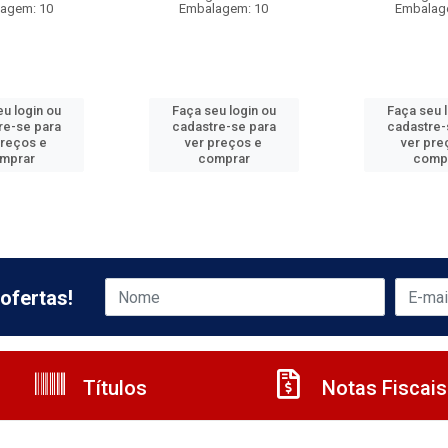
agem: 10
Embalagem: 10
Embalag
u login ou
Faça seu login ou
Faça seu 
re-se para
cadastre-se para
cadastre-
preços e
ver preços e
ver pre
mprar
comprar
comp
ofertas!
Títulos
Notas Fiscais