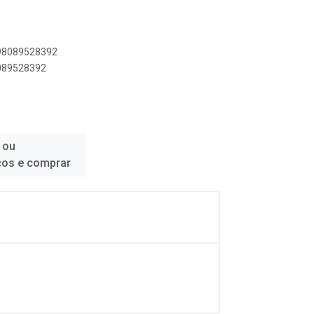
898089528392
8089528392
 ou
ços e comprar