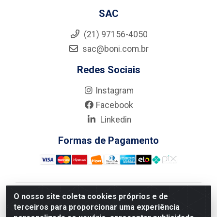
SAC
(21) 97156-4050
sac@boni.com.br
Redes Sociais
Instagram
Facebook
Linkedin
Formas de Pagamento
O nosso site coleta cookies próprios e de
Nova Boni Distribuidora de Material de Construção LTDA
terceiros para proporcionar uma experiência
- Rua Alice Tibiriçá, 330 - Vila Da Penha, Rio de