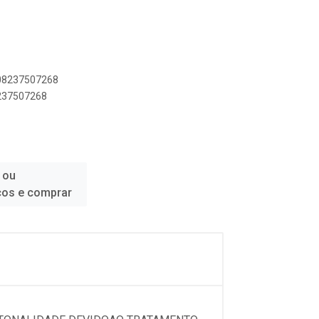
908237507268
8237507268
 ou
ços e comprar