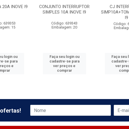
 20A INOVE I9
CONJUNTO INTERRUPTOR
CJ INTER
SIMPLES 10A INOVE I9
SIMP10A+TOM
I9
o: 639353
Código: 639343
Código: 
agem: 15
Embalagem: 20
Embalag
u login ou
Faça seu login ou
Faça seu 
re-se para
cadastre-se para
cadastre-
preços e
ver preços e
ver pre
mprar
comprar
comp
ofertas!