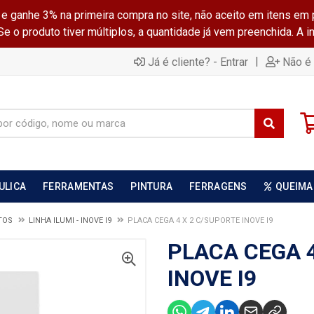
ganhe 3% na primeira compra no site, não aceito em itens em 
 o produto tiver múltiplos, a quantidade já vem preenchida. A 
|
Já é cliente? - Entrar
Não é 
ULICA
FERRAMENTAS
PINTURA
FERRAGENS
QUEIMA
TOS
LINHA ILUMI - INOVE I9
PLACA CEGA 4 X 2 C/SUPORTE INOVE I9
PLACA CEGA 4
INOVE I9