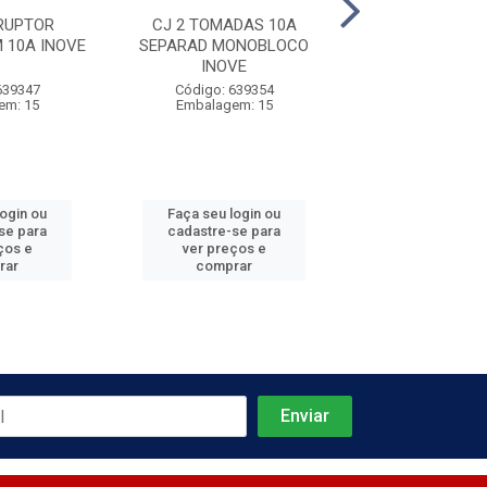
RUPTOR
CJ 2 TOMADAS 10A
CJ 2 TOMADA
 10A INOVE
SEPARAD MONOBLOCO
SEPARAD MON
INOVE
INOVE
639347
Código: 639354
Código: 639
em: 15
Embalagem: 15
Embalagem:
login ou
Faça seu login ou
Faça seu log
se para
cadastre-se para
cadastre-se 
ços e
ver preços e
ver preços
rar
comprar
comprar