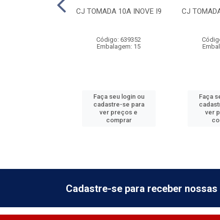
 TOMADAS 20A
CJ TOMADA 10A INOVE I9
CJ TOMADA
AD MONOBLOCO
INOVE
Código: 639352
Códig
digo: 639355
Embalagem: 15
Embal
balagem: 15
 seu login ou
Faça seu login ou
Faça se
astre-se para
cadastre-se para
cadast
er preços e
ver preços e
ver 
comprar
comprar
co
Cadastre-se para receber nossas 