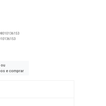
898010136153
8010136153
 ou
ços e comprar