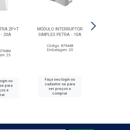
TRA 2P+T
MÓDULO INTERRUPTOR
TOMADA 2P+
- 20A
SIMPLES PETRA - 10A
HORIZONTAL MI
Código: 879448
C
Embalagem: 20
879484
Código: 879
em: 25
Embalagem:
Faça seu login ou
login ou
Faça seu log
cadastre-se para
se para
cadastre-se 
ver preços e
ços e
ver preços
comprar
rar
comprar