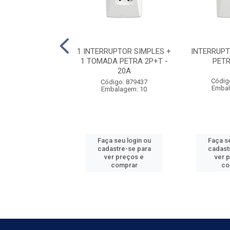
DA 2P+T 10A
1 INTERRUPTOR SIMPLES +
INTERRUP
NTAL MILLENIUM
1 TOMADA PETRA 2P+T -
PETR
20A
C
Códig
Código: 879437
Embal
Embalagem: 10
digo: 879488
balagem: 25
Faça seu login ou
Faça se
 seu login ou
cadastre-se para
cadast
astre-se para
ver preços e
ver 
er preços e
comprar
co
comprar