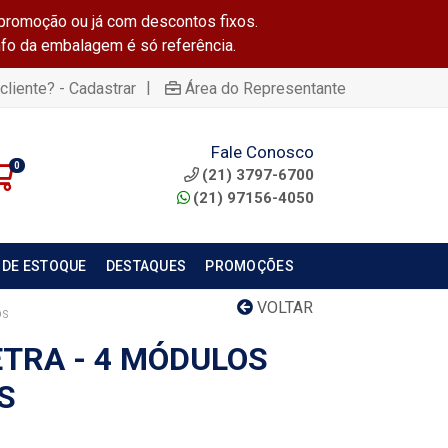
promoção ou já com descontos fixos.
info da embalagem é só referência.
|
cliente? - Cadastrar
Área do Representante
Fale Conosco
0
(21) 3797-6700
(21) 97156-4050
 DE ESTOQUE
DESTAQUES
PROMOÇÕES
VOLTAR
OS
ETRA - 4 MÓDULOS
S