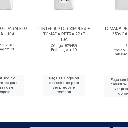
TOR PARALELO
1 INTERRUPTOR SIMPLES +
TOMADA PE
A - 10A
1 TOMADA PETRA 2P+T -
250VCA 
10A
o: 879438
C
Código: 879439
agem: 20
Embalagem: 10
Código: 
Embalag
u login ou
Faça seu login ou
Faça seu 
re-se para
cadastre-se para
cadastre-
preços e
ver preços e
ver pre
mprar
comprar
comp